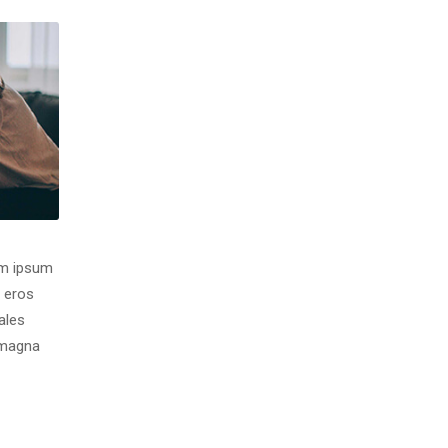
m ipsum 
 eros 
les 
magna 