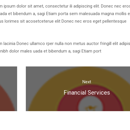
psum dolor sit amet, consectetur ili adipiscing elit. Donec nec eros
 uada et bibendum a, sagi Etiam porta sem malesuada magna mollis e
us lorimes sit acosetceterue elit Donec nec eros eget pellentesque 
lacinia Donec ullamco rper nulla non metus auctor fringill elit adipis
nibh dolor males uada et bibendum a, sagi Etiam port
Next
Financial Service