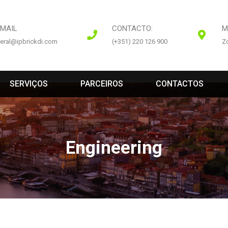
EMAIL
CONTACTO:
M
eral@ipbrickdi.com
(+351) 220 126 900
Zo
 
 
 
SERVIÇOS
PARCEIROS
CONTACTOS
Engineering