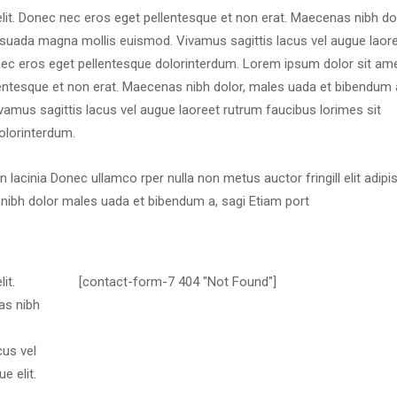
elit. Donec nec eros eget pellentesque et non erat. Maecenas nibh dolo
uada magna mollis euismod. Vivamus sagittis lacus vel augue laore
nec eros eget pellentesque dolorinterdum. Lorem ipsum dolor sit amet
llentesque et non erat. Maecenas nibh dolor, males uada et bibendum a
us sagittis lacus vel augue laoreet rutrum faucibus lorimes sit 
olorinterdum.
lacinia Donec ullamco rper nulla non metus auctor fringill elit adipis
nibh dolor males uada et bibendum a, sagi Etiam port
t. 
[contact-form-7 404 "Not Found"]
s nibh 
us vel 
e elit.