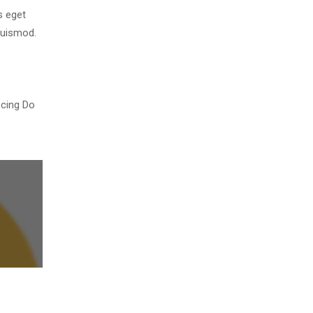
 eget 
uismod. 
cing Do 