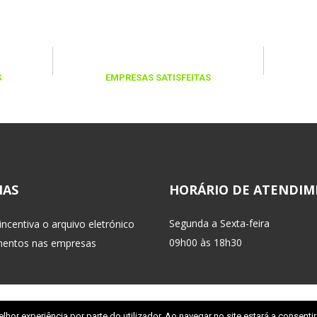
+1000
S
EMPRESAS SATISFEITAS
IAS
HORÁRIO DE ATENDI
Segunda a Sexta-feira
ncentiva o arquivo eletrónico 
 09h00 às 18h30
mentos nas empresa
tica, Lda]
 ALL RIGHTS RESERVED
elhor experiência por parte do utilizador. Ao navegar no site estará a consentir 