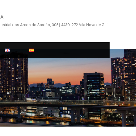
A:
ustrial dos Arcos do Sardão, 305 | 4430- 272 Vila Nova de Gaia
 