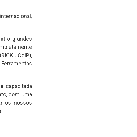
nternacional, 
tro grandes 
mpletamente 
ICK.UCoIP), 
erramentas 
e capacitada 
nto, com uma 
ar os nossos 
.