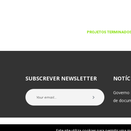
+1500
PROJETOS TERMINADO
SUBSCREVER NEWSLETTER
NOTÍC
Governo i
de docu
© 2025 IPBRICK Distribution [Comciber – Comunicações e Ciberné
Este site utiliza cookies para permitir uma m